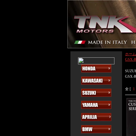
ホーム
GSX-R
SUZU
GSX-R
全 [
1