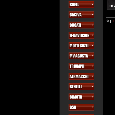
全 [
1