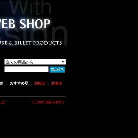
更
[
おすすめ順
|
価格順
|
新着順
]
CK”
53,240円(税4,840円)