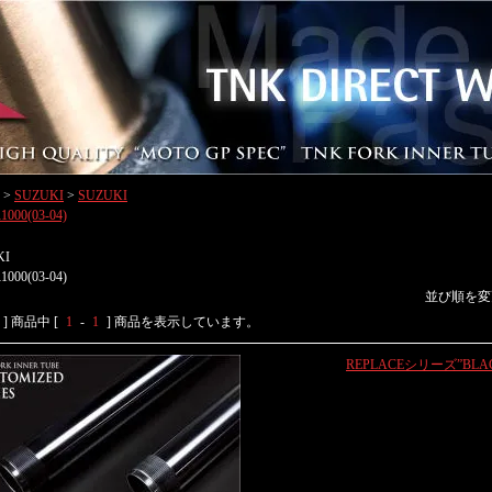
>
SUZUKI
>
SUZUKI
1000(03-04)
KI
1000(03-04)
並び順を変
] 商品中 [
1
-
1
] 商品を表示しています。
REPLACEシリーズ”BLA