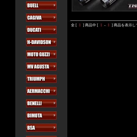
全 [
1
] 商品中 [
1
-
1
] 商品を表示