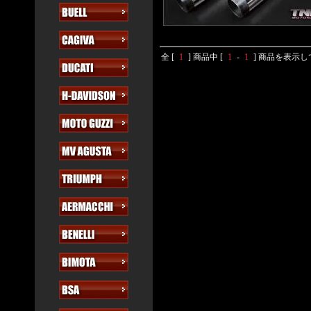
全 [
1
] 商品中 [
1
-
1
] 商品を表示