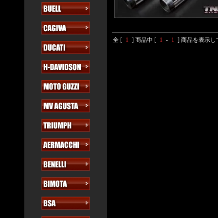
全 [
1
] 商品中 [
1
-
1
] 商品を表示