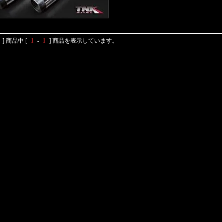
] 商品中 [
1
-
1
] 商品を表示しています。