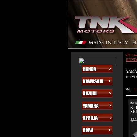
ホーム
RD250
YAM
RD250
全 [
1