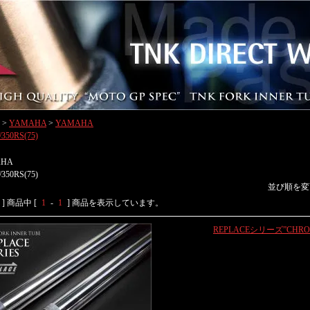
>
YAMAHA
>
YAMAHA
/350RS(75)
AHA
/350RS(75)
並び順を変
] 商品中 [
1
-
1
] 商品を表示しています。
REPLACEシリーズ”CHRO