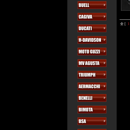
全 [
1