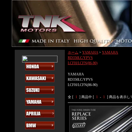
ホーム
>
YAMAHA
>
YAMAHA
RD350LC/YPVS
LCFH/LCFN(86-90)
YAMAHA
RD350LC/YPVS
LCFH/LCFN(86-90)
全 [
1
] 商品中 [
1
-
1
] 商品を表示