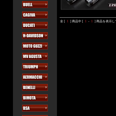
全 [
1
] 商品中 [
1
-
1
] 商品を表示