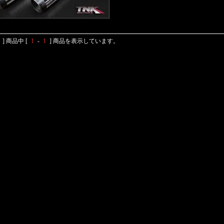
] 商品中 [
1
-
1
] 商品を表示しています。