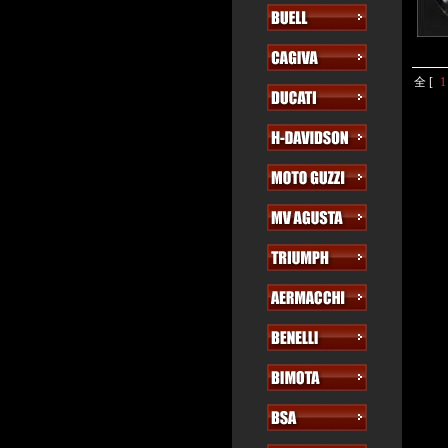
全 [
1