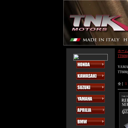
ホーム
TT600(
YAM
TT600(
全 [
1