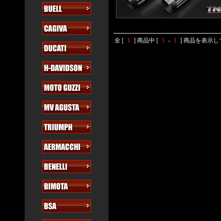
全 [
1
] 商品中 [
1
-
1
] 商品を表示