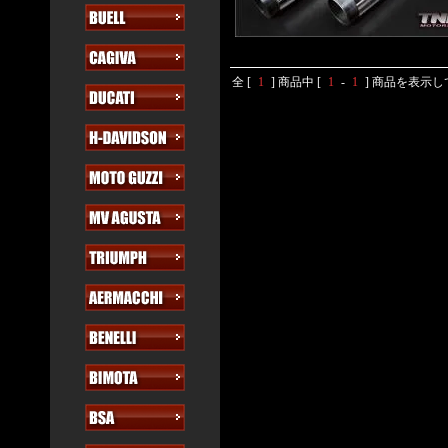
全 [
1
] 商品中 [
1
-
1
] 商品を表示