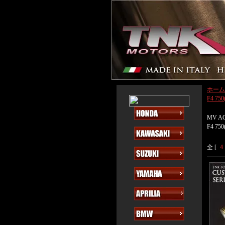
ホーム
F4 750
MV A
F4 750
全 [
4