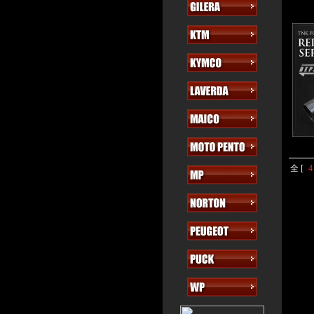
全 [
4