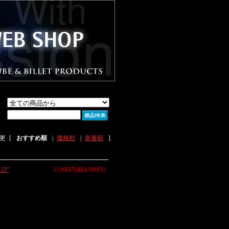
更
[
おすすめ順
|
価格順
|
新着順
]
LD”
53,900円(税4,900円)