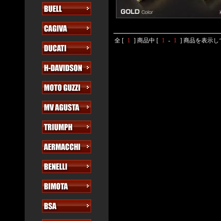
全 [
1
] 商品中 [
1
-
1
] 商品を表示