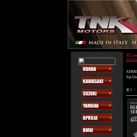
ホーム
Ala Or
AERM
Ala Or
全 [
1