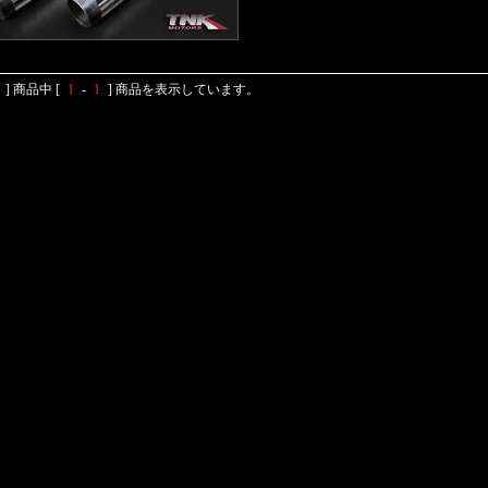
] 商品中 [
1
-
1
] 商品を表示しています。