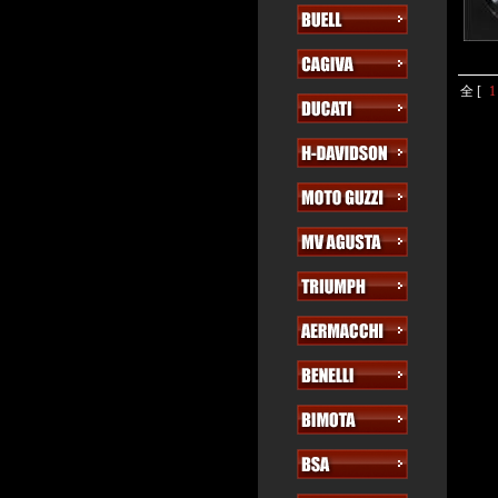
全 [
1