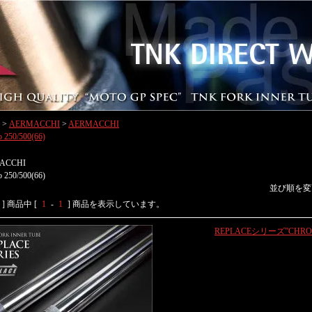
>
AERMACCHI
>
AERMACCHI
o 250/500(66)
ACCHI
o 250/500(66)
並び順を変
] 商品中 [
1
-
1
] 商品を表示しています。
REPLACEシリーズ”CHRO