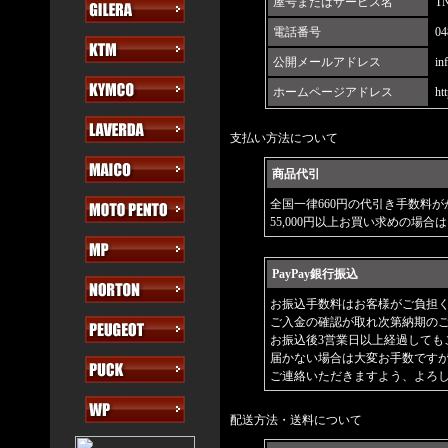
屋号またはサービス名
T
電話番号
04
公開メールアドレス
in
ホームページアドレス
ht
支払い方法について
商品代引
全国一律660円の代引き手数料
55,000円以上お買い求めの場
PayPay銀行振込
お振込手数料はお客様がご負担
ご入金の確認が取れ次第納期の
お振込後3営業日以上経過しても
届かない場合は大変お手数です
ご連絡いただきますよう、よろ
配送方法・送料について