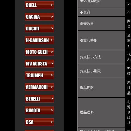
申込有効期限
ン
不良品
不
商
販売数量
合
当
引渡し時期
前
す
代
お支払い方法
わ
料
お支払い期限
確
未
返品期限
注
品
お
弊
返品送料
さ
は
社