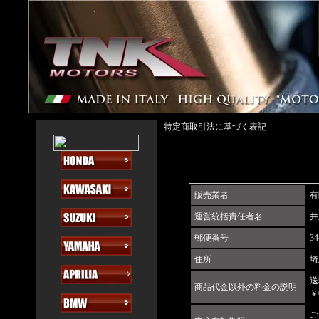
特定商取引法に基づく表記
販売業者
有
運営統括責任者名
井
郵便番号
34
住所
埼
送
商品代金以外の料金の説明
￥
ご