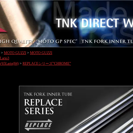
>
MOTO GUZZI
>
MOTO GUZZI
/Lario3
V65Lario(84)
>
REPLACEシリーズ”CHROME”