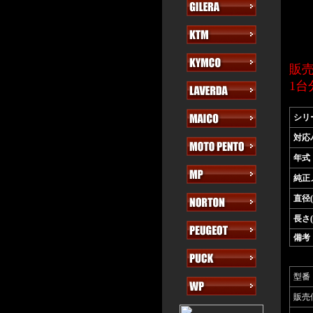
販
1
シリ
対応
年式
純正
直径(
長さ(
備考
型番
販売