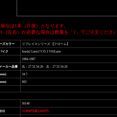
売単位は1本（片側）となります。
台分（左右）が必要な場合は数量を「2」でご注文くださ
ーズカラー
リプレイスシリーズ 【クローム】
バイク
Imola2 Lario3 V35.3 V65Lario
1984-1987
メーカー品番
右：27.52.54.20 左：27.52.54.20
mm)
34.7
mm)
602
50148
価格
33,000円(税3,000円)