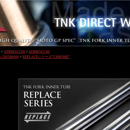
>
AERMACCHI
>
AERMACCHI
o 250/500(66)
>
REPLACEシリーズ”CHROME”