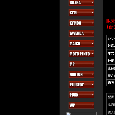
販
1
シリ
対応
年式
純正
直径(
長さ(
備考
型番
販売
購入