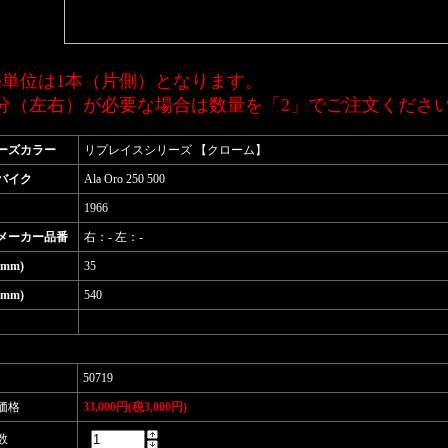
売単位は1本（片側）となります。
台分（左右）が必要な場合は数量を「2」でご注文くださ
ーズカラー
リプレイスシリーズ 【クローム】
バイク
Ala Oro 250 500
1966
メーカー品番
右：- 左：-
mm)
35
mm)
540
50719
価格
33,000円(税3,000円)
数