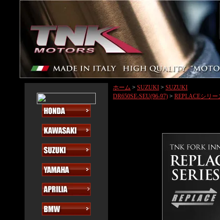
ホーム
>
SUZUKI
>
SUZUKI
DR650SE-SEU(96-97)
>
REPLACEシリー