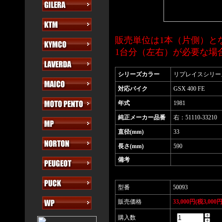
販売単位は1本（片側）と
1台分（左右）が必要な場
シリーズカラー
リプレイスシリー
対応バイク
GSX 400 FE
年式
1981
純正メーカー品番
右：51110-33210 
直径(mm)
33
長さ(mm)
590
備考
型番
50093
販売価格
33,000円(税3,000円
購入数